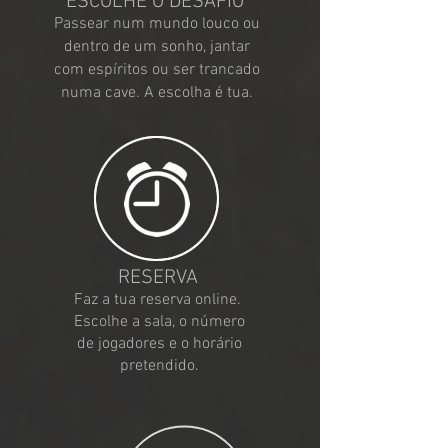
ESCOLHE O DESAFIO
Passear num mundo louco ou
dentro de um sonho, jantar
com espíritos ou ser trancado
numa cave.
A escolha é tua.
RESERVA
Faz a tua reserva online.
Escolhe a sala, o número
de jogadores e o horário
pretendido.