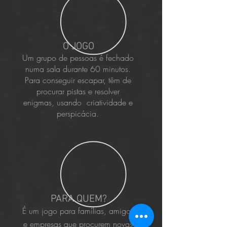
O JOGO
Um grupo de pessoas é fechado
numa sala durante 60 minutos.
Para conseguir escapar, têm de
procurar pistas e resolver
enigmas, usando criatividade e
perspicácia.
PARA QUEM?
É um jogo para famílias, amigos
e empresas que procurem novas