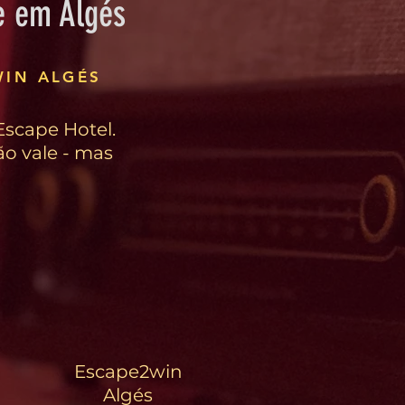
e em Algés
WIN ALGÉS
scape Hotel.
o vale - mas
Escape2win
Algés