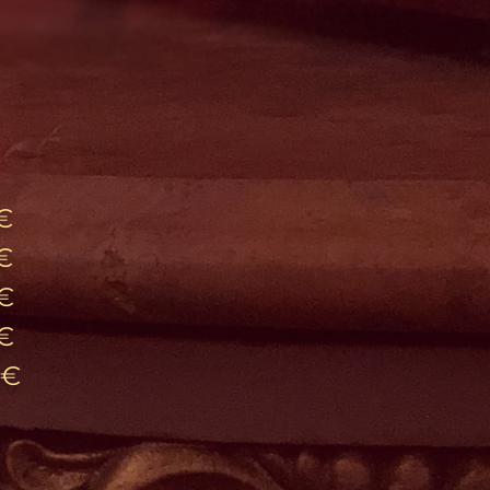
€
€
5€
0€
0€